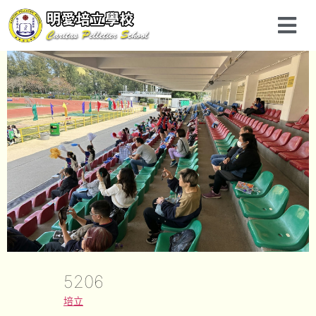
5206
培立