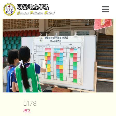
5178
培立