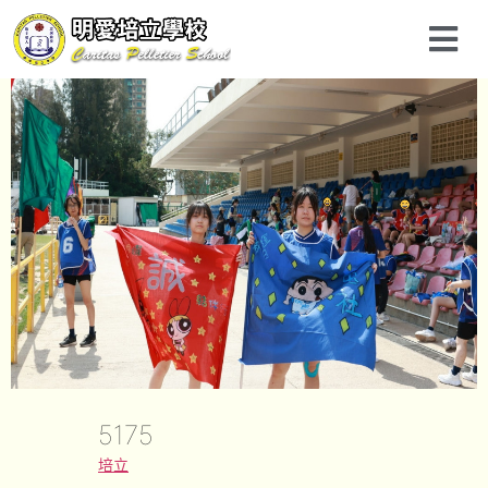
5175
培立