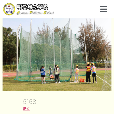
5168
培立