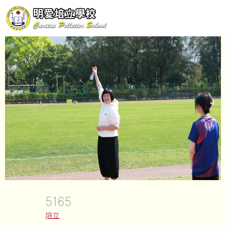
5165
培立