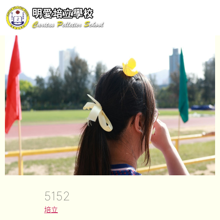
5152
培立