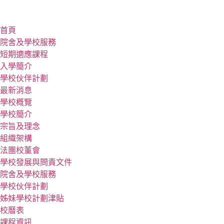
首頁
院舍及學校服務
短期適應課程
入學簡介
學校伙伴計劃
最新消息
學校概覽
學校簡介
宗旨及理念
組織架構
法團校董會
學校發展與問責文件
院舍及學校服務
學校伙伴計劃
姊妹學校計劃津貼
校曆表
課程資訊