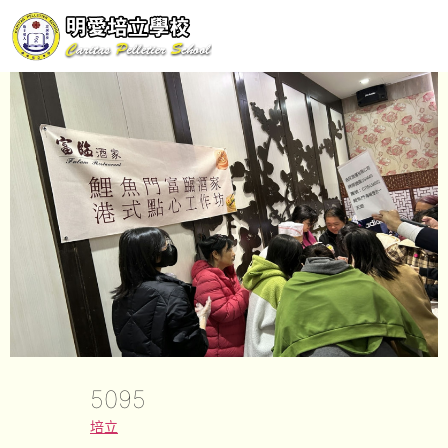
5095
培立