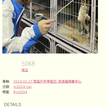
5068
培立
專輯:
2024.02.27 常識戶外學習日-流浪貓領養中心
分類:
yr2024-cat
標籤:
#yr2024
DETAILS