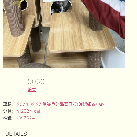
5060
培立
專輯:
2024.02.27 常識戶外學習日-流浪貓領養中心
分類:
yr2024-cat
標籤:
#yr2024
DETAILS