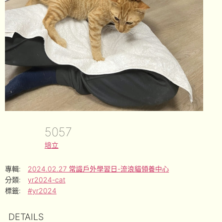
5057
培立
專輯:
2024.02.27 常識戶外學習日-流浪貓領養中心
分類:
yr2024-cat
標籤:
#yr2024
DETAILS