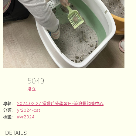
5049
培立
專輯:
2024.02.27 常識戶外學習日-流浪貓領養中心
分類:
yr2024-cat
標籤:
#yr2024
DETAILS