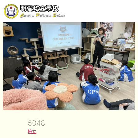
5048
培立