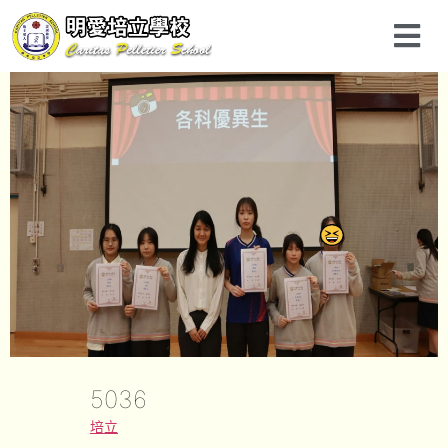
5036
培立