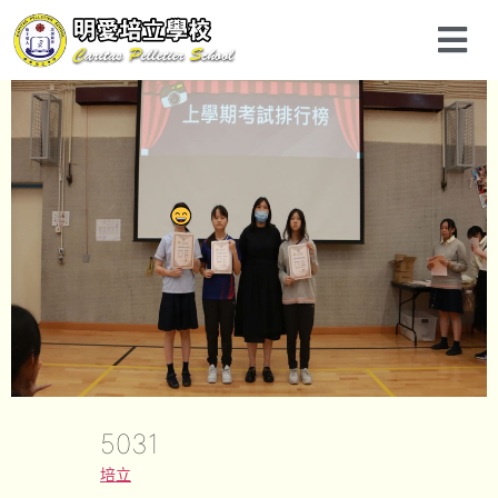
5031
培立