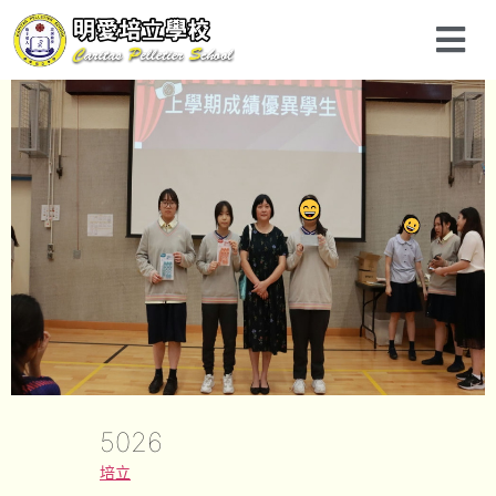
5026
培立