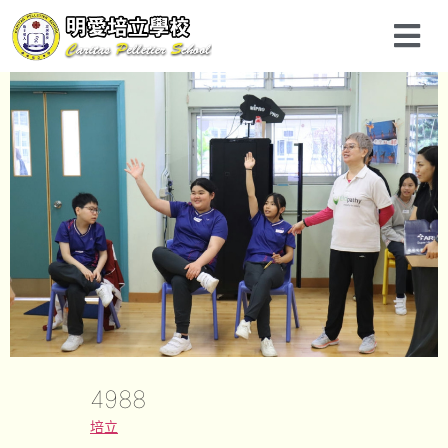
4988
培立