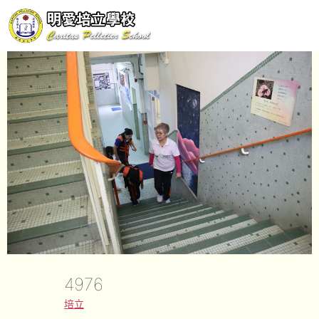
4976
培立