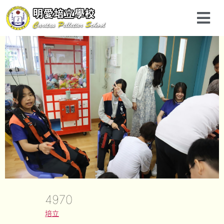
4970
培立