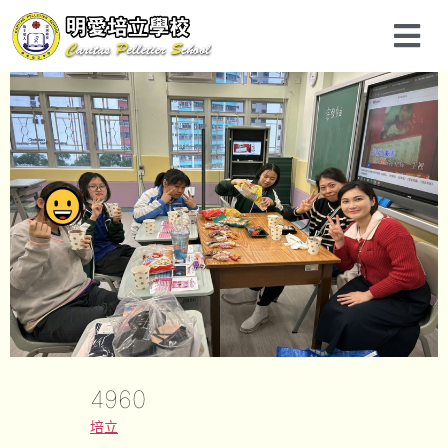
4960
培立