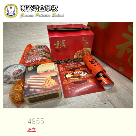
4955
培立