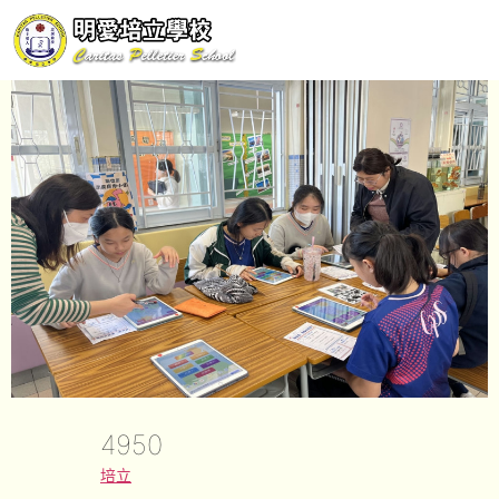
4950
培立