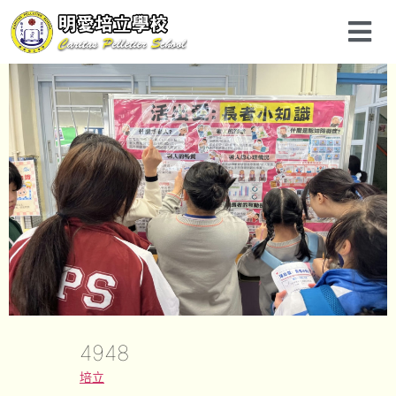
4948
培立