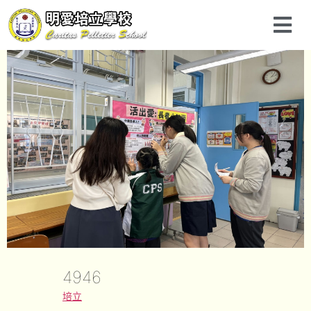
4946
培立