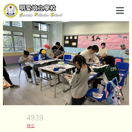
4939
培立