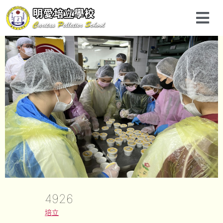
4926
培立