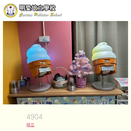
4904
培立