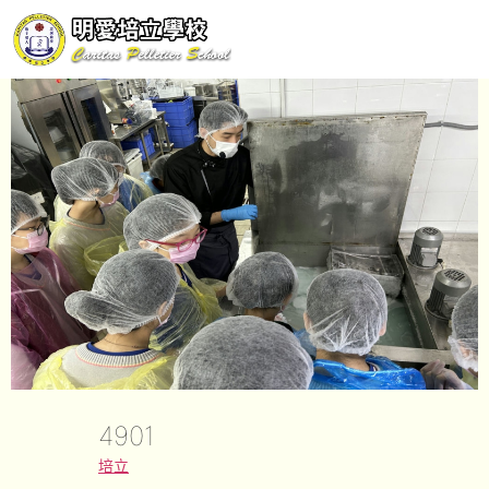
4901
培立