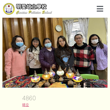
4860
培立