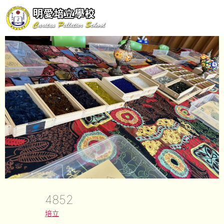
4852
培立