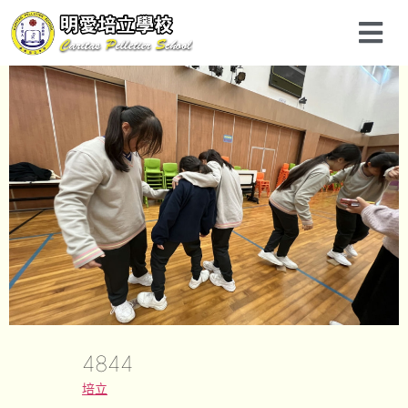
4844
培立