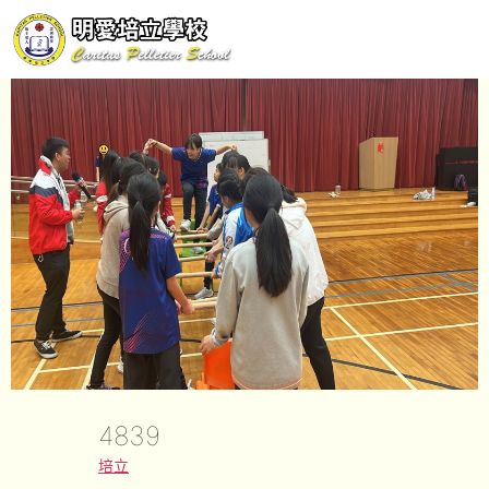
4839
培立