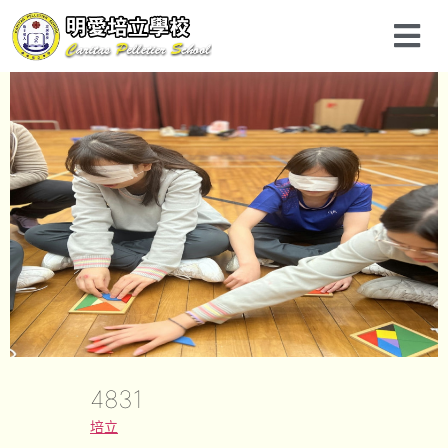
4831
培立