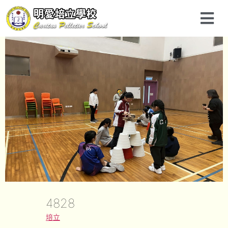
4828
培立