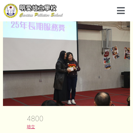
4800
培立