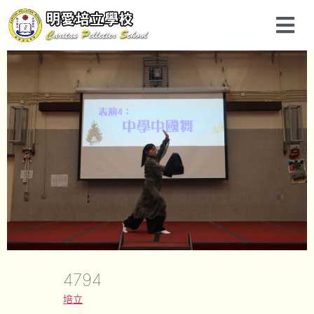
4794
培立