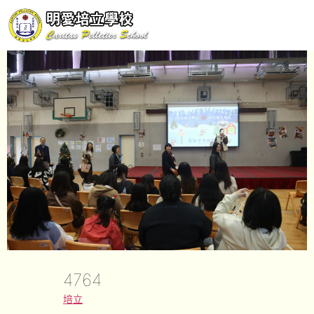
4764
培立