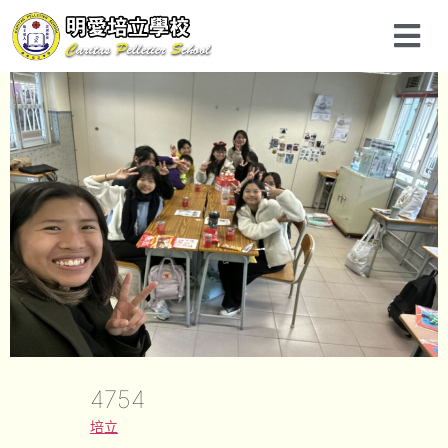
4754
培立