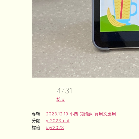
4731
培立
專輯:
2023.12.19 小四 閱讀課-實用文應用
分類:
yr2023-cat
標籤:
#yr2023