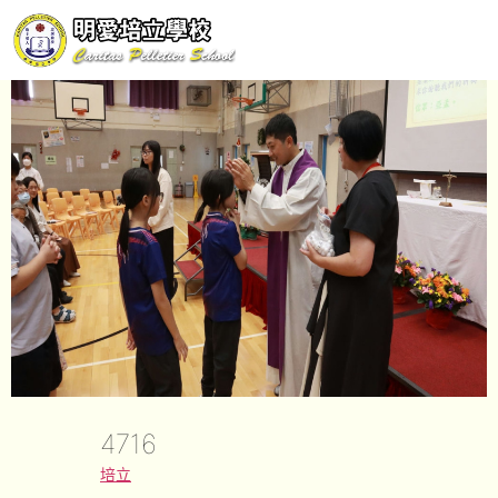
4716
培立