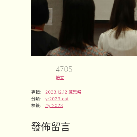
4705
培立
專輯:
2023.12.12 感恩祭
分類:
yr2023-cat
標籤:
#yr2023
發佈留言