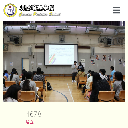
4678
培立