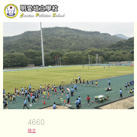
4660
培立