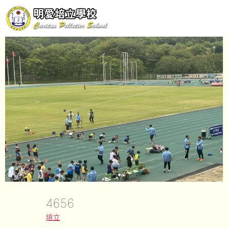
4656
培立