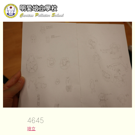
4645
培立