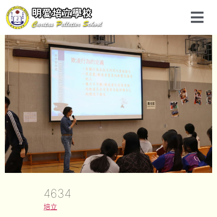
4634
培立