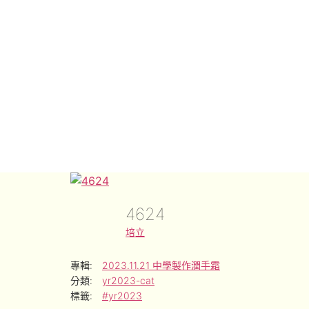
4624
培立
專輯:
2023.11.21 中學製作潤手霜
分類:
yr2023-cat
標籤:
#yr2023