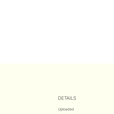
DETAILS
Uploaded