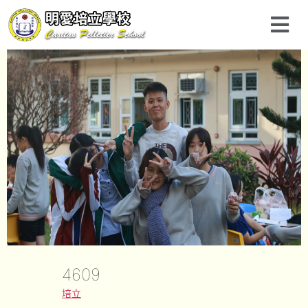
4609
培立