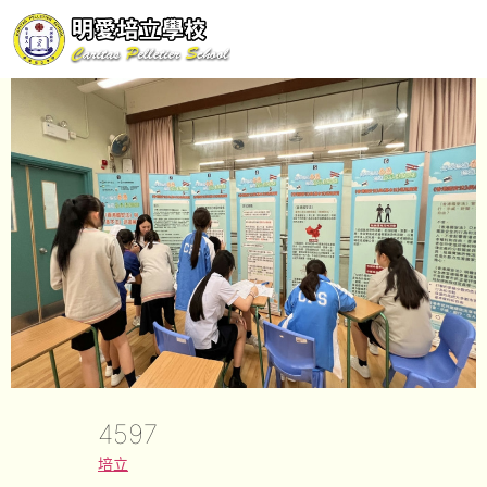
4597
培立