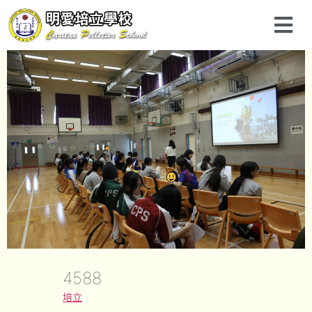
4588
培立